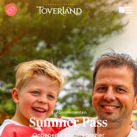
Zoeken
Abonnementen
Summer Pass
Onbeperkt zomers plezier