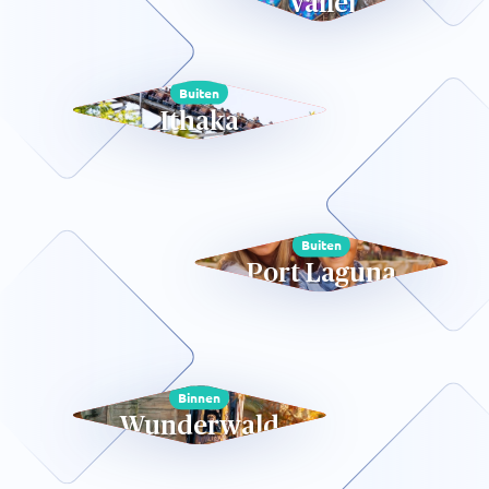
Vallei
Buiten
Ithaka
Buiten
Port Laguna
Binnen
Wunderwald