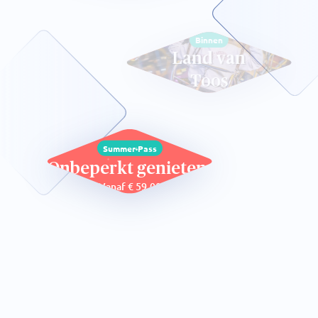
Binnen
Land van
Toos
Summer Pass
Onbeperkt genieten
Vanaf € 59,00