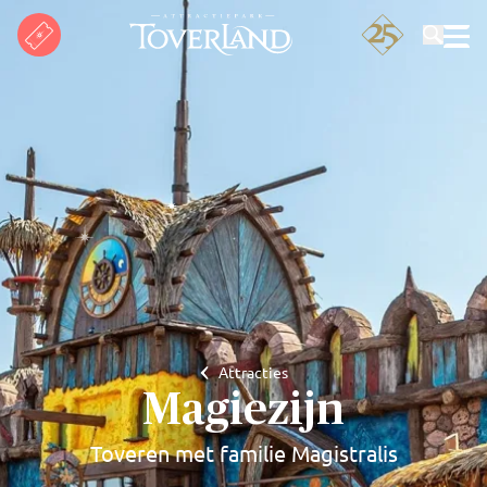
Zoeken
Attracties
Magiezijn
Toveren met familie Magistralis