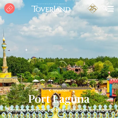
Zoeken
Werelden
Port Laguna
Zonnige hotspot vol heerlijkheden en shows