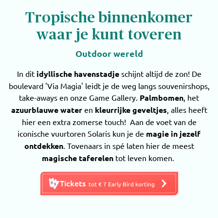
Tropische binnenkomer
waar je kunt toveren
Outdoor wereld
In dit
idyllische havenstadje
schijnt altijd de zon! De
boulevard 'Via Magia' leidt je de weg langs souvenirshops,
take-aways en onze Game Gallery.
Palmbomen
, het
azuurblauwe water
en
kleurrijke geveltjes
, alles heeft
hier een extra zomerse touch! Aan de voet van de
iconische vuurtoren Solaris kun je de
magie in jezelf
ontdekken
. Tovenaars in spé laten hier de meest
magische taferelen
tot leven komen.
Tickets
tot € 7 Early Bird korting