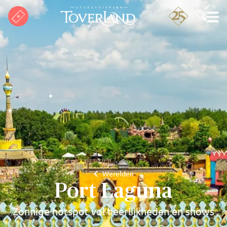
Zoeken
Werelden
Port Laguna
Zonnige hotspot vol heerlijkheden en shows