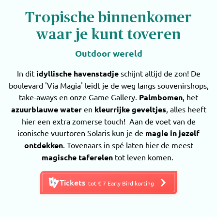
Tropische binnenkomer
waar je kunt toveren
Outdoor wereld
In dit
idyllische havenstadje
schijnt altijd de zon! De
boulevard 'Via Magia' leidt je de weg langs souvenirshops,
take-aways en onze Game Gallery.
Palmbomen
, het
azuurblauwe water
en
kleurrijke geveltjes
, alles heeft
hier een extra zomerse touch! Aan de voet van de
iconische vuurtoren Solaris kun je de
magie in jezelf
ontdekken
. Tovenaars in spé laten hier de meest
magische taferelen
tot leven komen.
Tickets
tot € 7 Early Bird korting