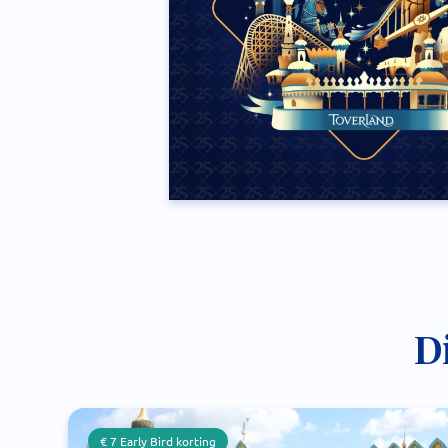
D
€ 7 Early Bird korting