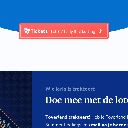
Tickets
tot € 7 Early Bird korting
Wie jarig is trakteert
Doe mee met de lote
Toverland trakteert!
Heb je Toverland 
Summer Feelings een
mail na je bezoe