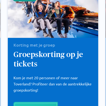
Korting met je groep
Groepskorting op je
tickets
Kom je met 20 personen of meer naar
Toverland? Profiteer dan van de aantrekkelijke
groepskorting!