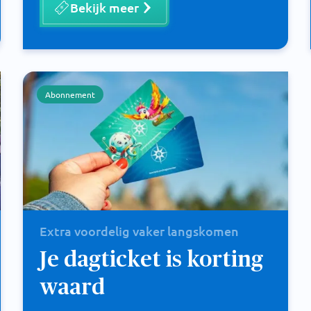
Bekijk meer
Abonnement
Extra voordelig vaker langskomen
Je dagticket is korting
waard