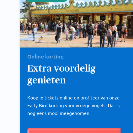
Online korting
Extra voordelig
genieten
Koop je tickets online en profiteer van onze
Early Bird korting voor vroege vogels! Dat is
nog eens mooi meegenomen.