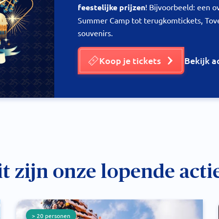
feestelijke prijzen
! Bijvoorbeeld: een 
Summer Camp tot terugkomtickets, Tove
souvenirs.
Koop je tickets
Bekijk 
it zijn onze lopende actie
> 20 personen