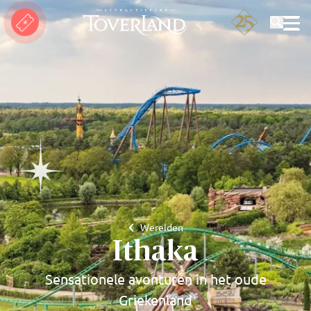
Zoeken
Werelden
Ithaka
Sensationele avonturen in het oude
Griekenland