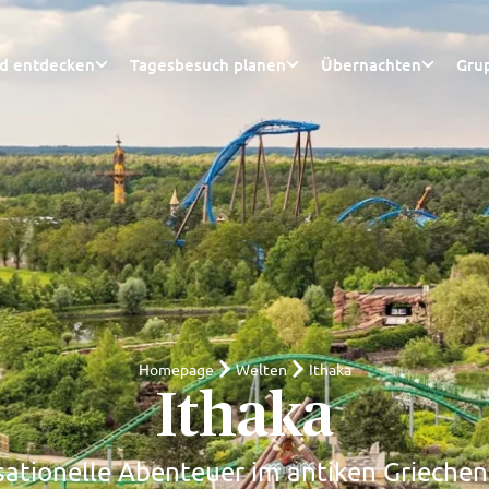
nd entdecken
Tagesbesuch planen
Übernachten
Gru
Homepage
Welten
Ithaka
Ithaka
ationelle Abenteuer im antiken Grieche