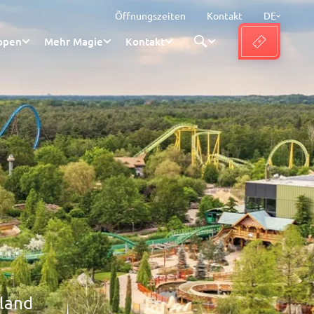
Öffnungszeiten
Kontakt
DE
ppen
Mehr Magie
Kontakt
nland