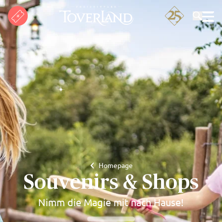
Suchen
Homepage
Souvenirs & Shops
Nimm die Magie mit nach Hause!