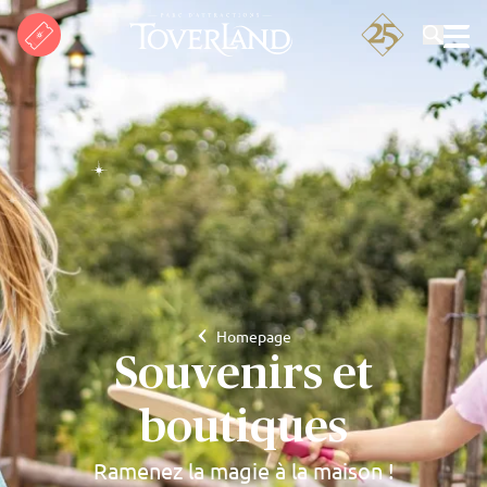
Rechercher
Homepage
Souvenirs et
boutiques
Ramenez la magie à la maison !