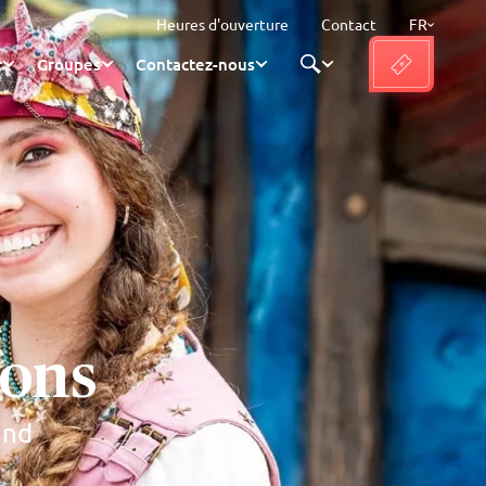
Heures d'ouverture
Contact
FR
r
Groupes
Contactez-nous
ions
and