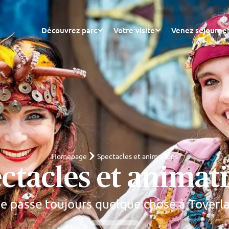
Découvrez parc
Votre visite
Venez séjourne
Homepage
Spectacles et animations
ctacles et animat
 se passe toujours quelque chose à Toverl