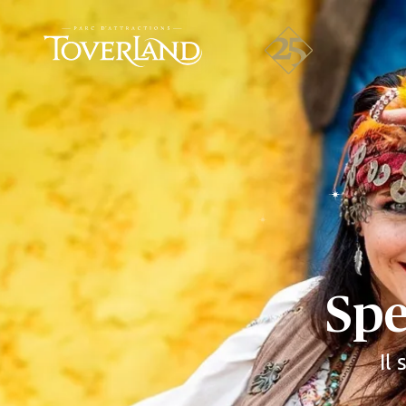
Spe
Il