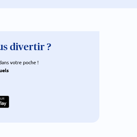
s divertir ?
dans votre poche !
uels
SUR