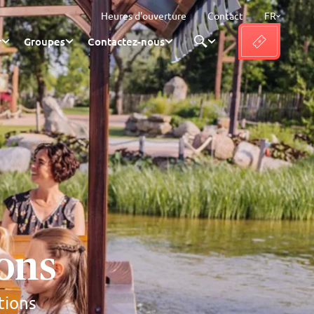
Heures d'ouverture
Contact
FR
r
Groupes
Contactez-nous
ions
ctions