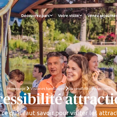
Découvrez parc
Votre visite
Venez séjourne
Homepage
Visiteurs handicapés
Accessibilité attractions
essibilité attract
 ce qu'il faut savoir pour visiter les attra