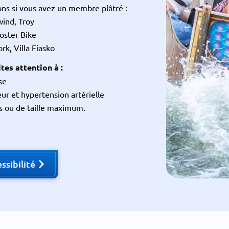
ions si vous avez un membre plâtré :
wind, Troy
ooster Bike
rk, Villa Fiasko
ites attention à :
se
ur et hypertension artérielle
s ou de taille maximum.
ssibilité