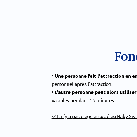
Fon
•
Une personne fait l'attraction en e
personnel après l’attraction.
•
L'autre personne peut alors utiliser 
valables pendant 15 minutes.
✓ Il n'y a pas d'âge associé au Baby Swi