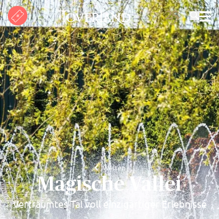
Suchen
Welten
Magische Vallei
Verträumtes Tal voll einzigartiger Erlebnisse