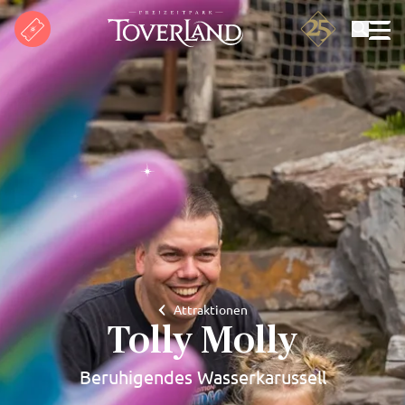
Suchen
Attraktionen
Tolly Molly
Beruhigendes Wasserkarussell