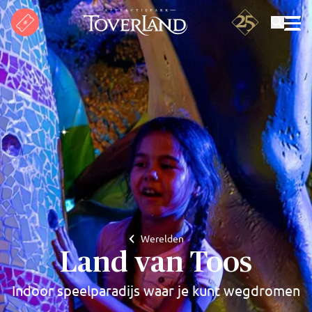
Zoeken
Werelden
Land van Toos
Indoor speelparadijs waar je kunt wegdromen