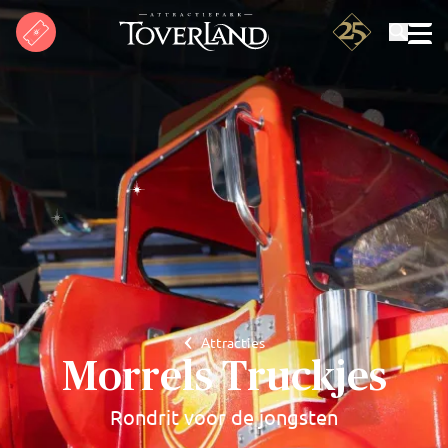
Zoeken
Attracties
Morrels Truckjes
Rondrit voor de jongsten