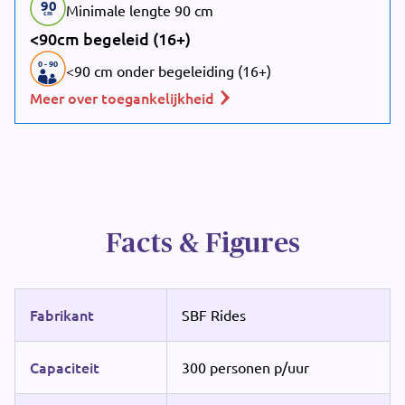
90
Minimale lengte 90 cm
cm
<90cm begeleid (16+)
0
-
90
<90 cm onder begeleiding (16+)
Meer over toegankelijkheid
Facts & Figures
Fabrikant
SBF Rides
Capaciteit
300 personen p/uur