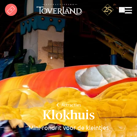
Zoeken
Attracties
Klokhuis
Mini-rondrit voor de kleintjes