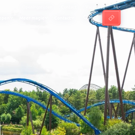
Openingstijden
Contact
Vacatures
NL
epen
Meer magie
Contact