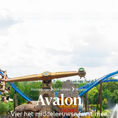
Ontdek Toverland
Plan bezoek
Blijf slapen
Gro
Homepage
Werelden
Avalon
Avalon
Vier het middeleeuwse feest mee