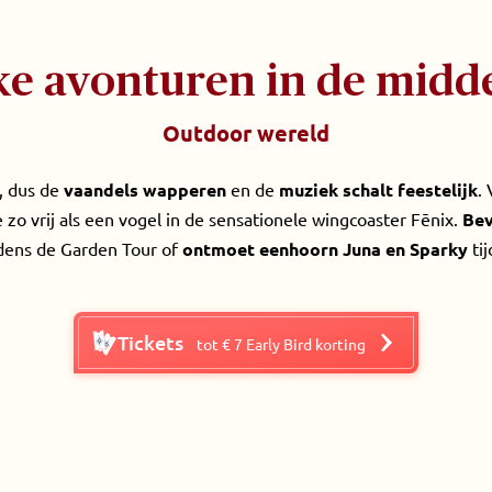
jke avonturen in de mid
Outdoor wereld
n, dus de
vaandels wapperen
en de
muziek schalt feestelijk
. 
e zo vrij als een vogel in de sensationele wingcoaster Fēnix.
Bev
jdens de Garden Tour of
ontmoet eenhoorn Juna en Sparky
tij
Tickets
tot € 7 Early Bird korting