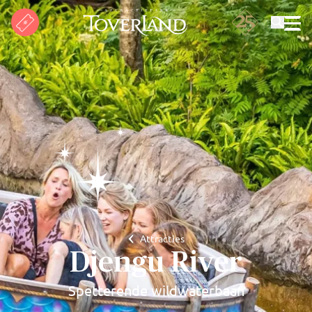
Zoeken
Attracties
Djengu River
Spetterende wildwaterbaan