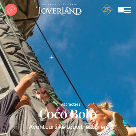
Zoeken
Attracties
Coco Bolo
Avontuurlijke touwtrektoren