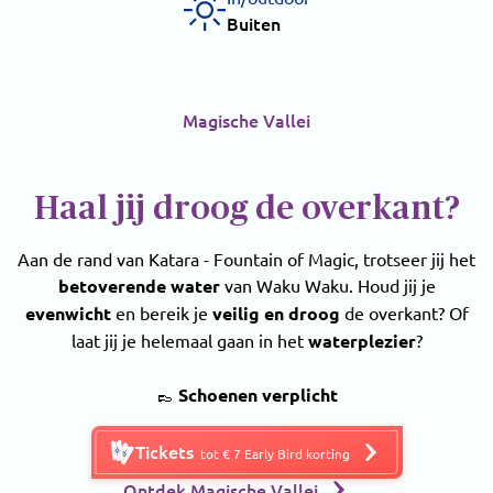
Buiten
Magische Vallei
Haal jij droog de overkant?
Aan de rand van Katara - Fountain of Magic, trotseer jij het
betoverende water
van Waku Waku. Houd jij je
evenwicht
en bereik je
veilig en droog
de overkant? Of
laat jij je helemaal gaan in het
waterplezier
?
👞
Schoenen verplicht
Tickets
tot € 7 Early Bird korting
Ontdek Magische Vallei