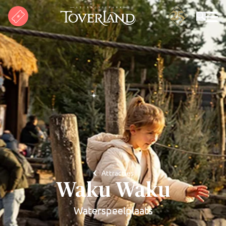
Zoeken
Attracties
Waku Waku
Waterspeelplaats