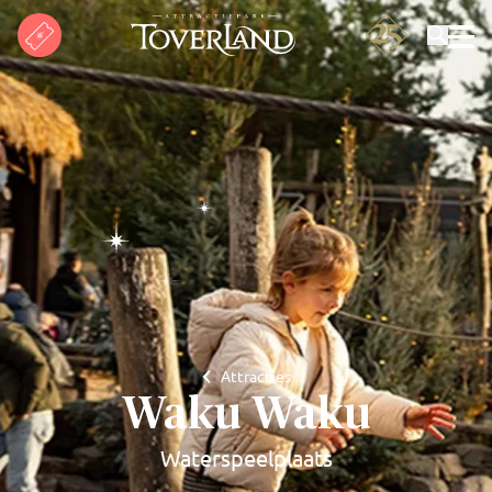
Zoeken
Attracties
Waku Waku
Waterspeelplaats