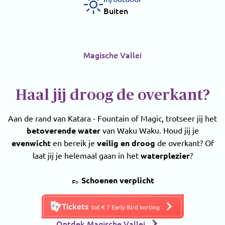
Buiten
Magische Vallei
Haal jij droog de overkant?
Aan de rand van Katara - Fountain of Magic, trotseer jij het
betoverende water
van Waku Waku. Houd jij je
evenwicht
en bereik je
veilig en droog
de overkant? Of
laat jij je helemaal gaan in het
waterplezier
?
👞
Schoenen verplicht
Tickets
tot € 7 Early Bird korting
Ontdek Magische Vallei