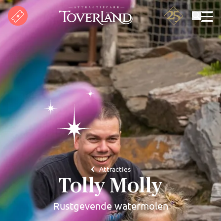
Zoeken
Attracties
Tolly Molly
Rustgevende watermolen