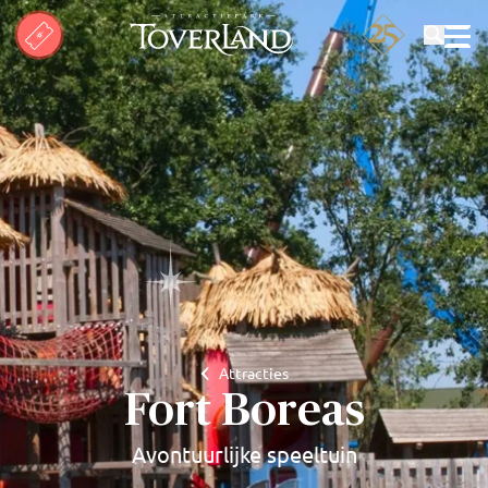
Zoeken
Attracties
Fort Boreas
Avontuurlijke speeltuin