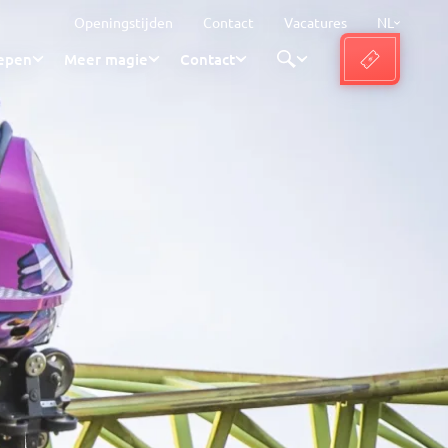
Openingstijden
Contact
Vacatures
NL
epen
Meer magie
Contact