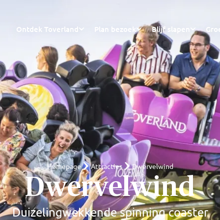
Ontdek Toverland
Plan bezoek
Blijf slapen
Gro
Homepage
Attracties
Dwervelwind
Dwervelwind
Duizelingwekkende spinning coaster