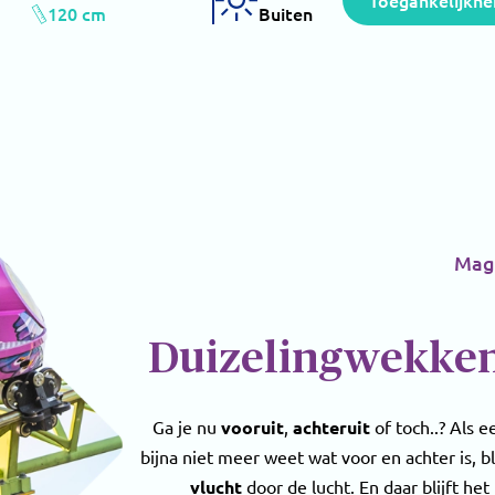
Toegankelijkhe
120 cm
Buiten
Magi
Duizelingwekken
Ga je nu
vooruit
,
achteruit
of toch..? Als 
bijna niet meer weet wat voor en achter is, bl
vlucht
door de lucht. En daar blijft het