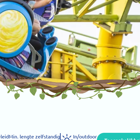
leid
Min. lengte zelfstandig
In/outdoor