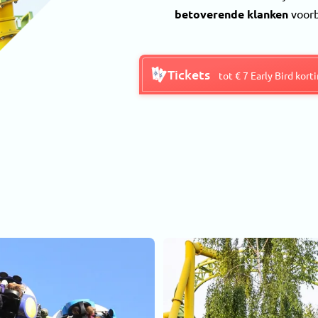
betoverende klanken
voorb
Tickets
tot € 7 Early Bird kort