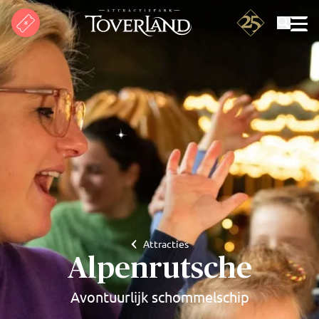
Zoeken
Attracties
Alpenrutsche
Avontuurlijk schommelschip