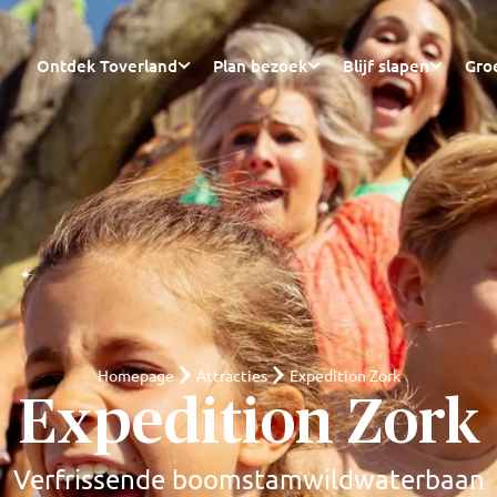
Ontdek Toverland
Plan bezoek
Blijf slapen
Gro
Homepage
Attracties
Expedition Zork
Expedition Zork
Verfrissende boomstamwildwaterbaan