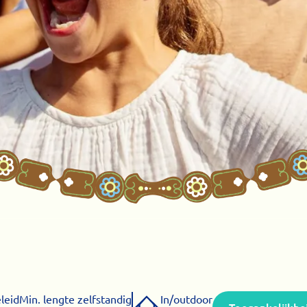
leid
Min. lengte zelfstandig
In/outdoor