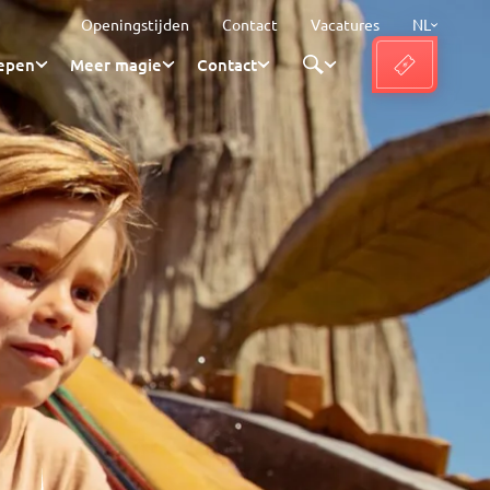
Openingstijden
Contact
Vacatures
NL
epen
Meer magie
Contact