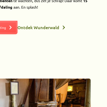
menten
te wachten, dus zet je schrap! Daar komt
15
fdaling
aan. En splash!
Ontdek Wunderwald
rting