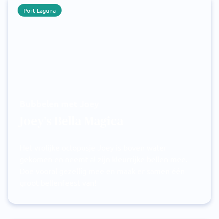
Port Laguna
Bubbelen met Joey
Joey's Bella Magica
Het vrolijke octopusje Joey is boven water
gekomen en neemt al zijn kleurrijke bellen mee.
Doe vooral gezellig mee en maak er samen één
groot bellenfeest van!