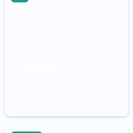
Spot alle draken
Drakenwakers
Ga je mee draken spotten in Avalon? Vandaag
hebben de Drakenwakers een heel bijzonder
draakje gevonden. En er valt nog veel meer te
ontdekken. Zag je dat nu goed?