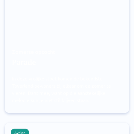
Zomerse optocht
Parade
In deze vrolijke stoet komen de bekendste
Toverland-bewoners bij elkaar om de zomer te
vieren. Dans mee, want op die aanstekelijke
melodie kun je niet stil blijven staan.
Avalon