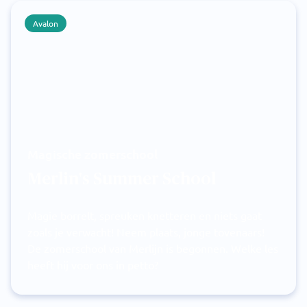
Avalon
Magische zomerschool
Merlin's Summer School
Magie borrelt, spreuken knetteren en niets gaat
zoals je verwacht! Neem plaats, jonge tovenaars!
De zomerschool van Merlijn is begonnen. Welke les
heeft hij voor ons in petto?