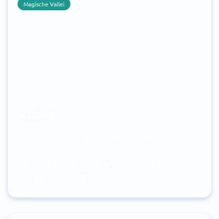
Magische Vallei
Dansen voor harmonie
Katari
Deze hoeders van de harmonie zijn opvallende
verschijningen tussen de kletterende watervallen
van de Magische Vallei. Waag je vooral een poging
aan hun Dans der Balans!