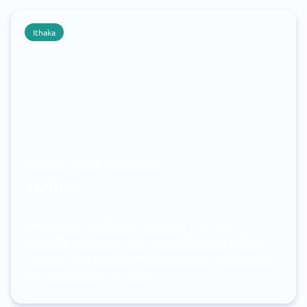
Ithaka
Sensationele vuurshow
Helios
Het station van houten achtbaan Troy staat
letterlijk in vuur en vlam. De vuurkrijgers zetten
stevig in met gigantische vlammen en zorgen voor
de nodige ‘ooh’s’ en ‘aah’s’.