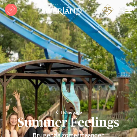
Zoeken
Homepage
Summer Feelings
Bruisende zomermaanden