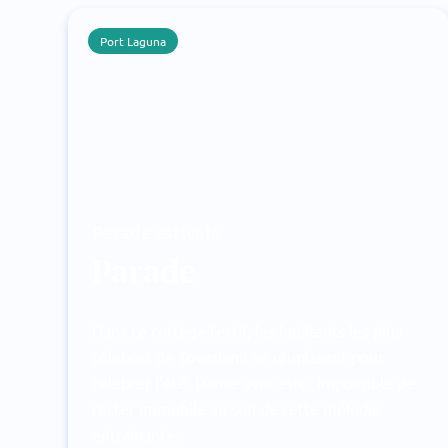
Port Laguna
Parade estivale
Parade
Dans ce cortège festif, les habitants les plus
célèbres de Toverland se réunissent pour
célébrer l’été. Danse avec eux : impossible de
rester immobile au son de cette mélodie
entraînante.