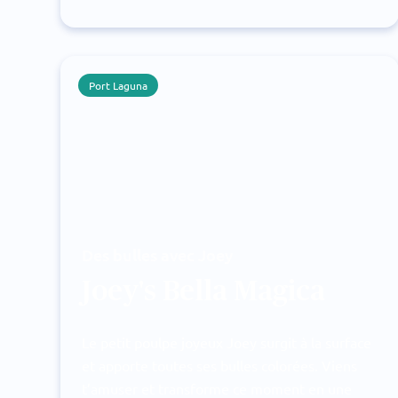
Port Laguna
Des bulles avec Joey
Joey's Bella Magica
Le petit poulpe joyeux Joey surgit à la surface
et apporte toutes ses bulles colorées. Viens
t’amuser et transforme ce moment en une