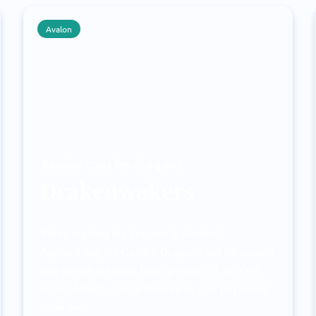
Avalon
Repère tous les dragons
Drakenwakers
Viens repérer les dragons à Avalon !
Aujourd’hui, les Gardes-Dragons ont découvert
une petite créature très spéciale. Et ce n’est
qu’un début… As-tu bien vu ce que tu penses
avoir vu ?