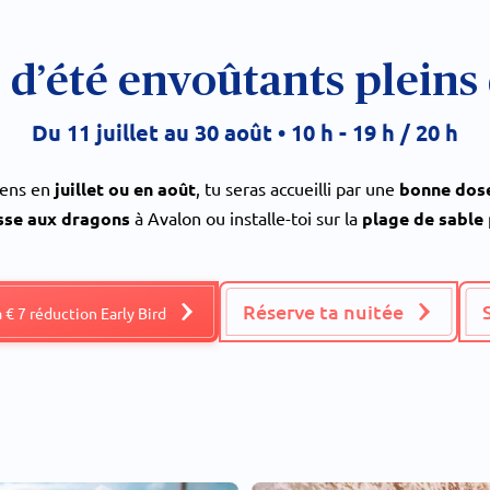
 d’été envoûtants pleins
Du 11 juillet au 30 août • 10 h - 19 h / 20 h
viens en
juillet ou en août
, tu seras accueilli par une
bonne dose
sse aux dragons
à Avalon ou installe-toi sur la
plage de sable
Réserve ta nuitée
à € 7 réduction Early Bird