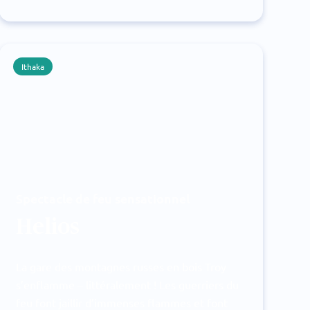
Ithaka
Spectacle de feu sensationnel
Helios
La gare des montagnes russes en bois Troy
s’enflamme – littéralement ! Les guerriers du
feu font jaillir d’immenses flammes et font