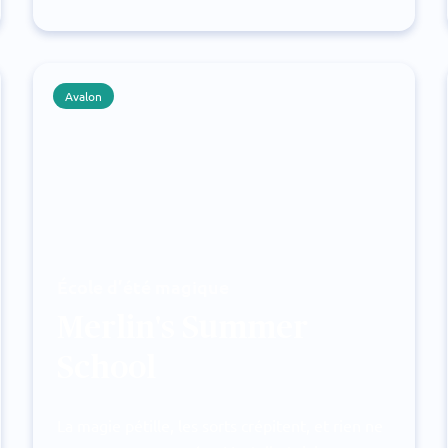
Avalon
École d’été magique
Merlin's Summer
School
La magie pétille, les sorts crépitent, et rien ne