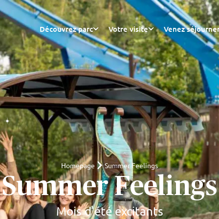
Découvrez parc
Votre visite
Venez séjourne
Homepage
Summer Feelings
Summer Feelings
Mois d'été excitants