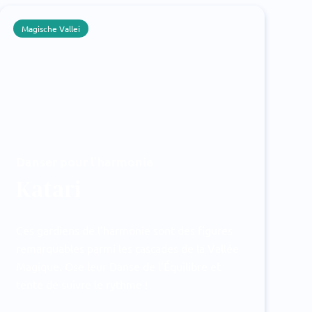
Magische Vallei
Danser pour l’harmonie
Katari
Ces gardiens de l’harmonie sont des figures
remarquables parmi les cascades de la Vallée
Magique. Ose leur Danse de l’Équilibre et
tente de suivre le rythme !