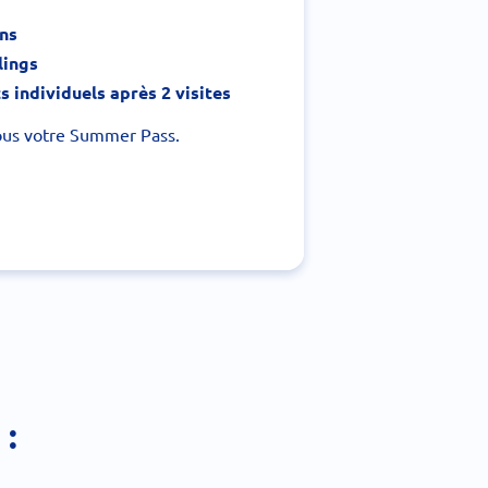
ons
lings
 individuels après 2 visites
ous votre Summer Pass.
: