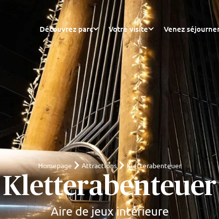
Découvrez parc
Votre visite
Venez séjourne
Homepage
Attractions
Kletterabenteuer
Kletterabenteuer
Aire de jeux intérieure