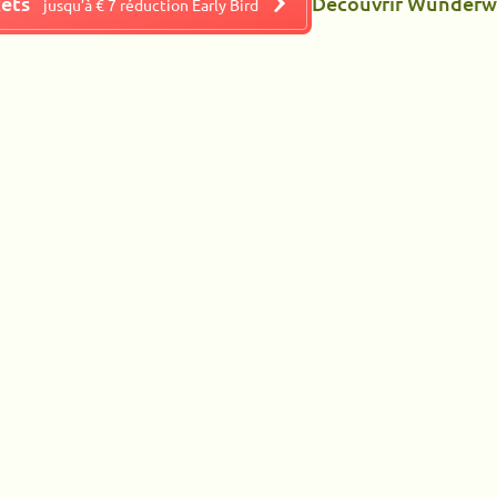
kets
Découvrir Wunderw
jusqu’à € 7 réduction Early Bird