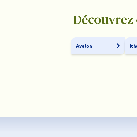
Découvrez é
Avalon
Ith