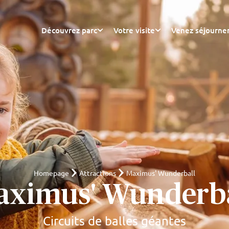
Découvrez parc
Votre visite
Venez séjourne
Homepage
Attractions
Maximus' Wunderball
aximus' Wunderba
Circuits de balles géantes