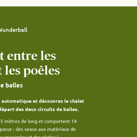
Wunderball
t entre les
t les poêles
de balles
 automatique et découvrez le chalet
départ des deux circuits de balles.
25 mètres de long et comportent 14
 passe : des seaux aux matériaux de
s casseroles et des règles !