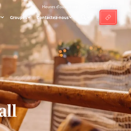
Heures d'ouverture
Contact
FR
r
Groupes
Contactez-nous
ll