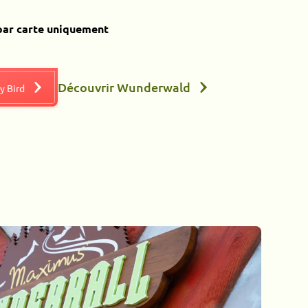
par carte uniquement
Découvrir Wunderwald
y Bird