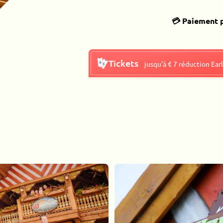
💳 Paiement 
Tickets
jusqu’à € 7 réduction Earl