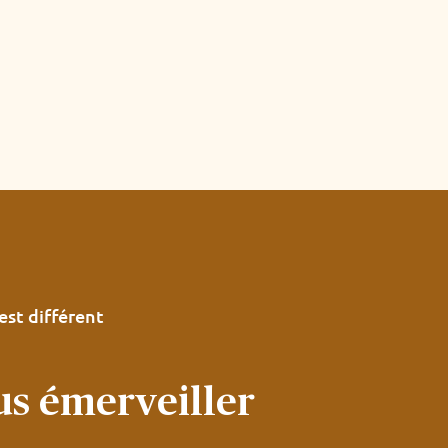
st différent
us émerveiller