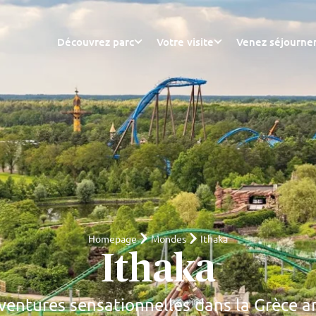
Découvrez parc
Votre visite
Venez séjourne
Homepage
Mondes
Ithaka
Ithaka
ventures sensationnelles dans la Grèce a