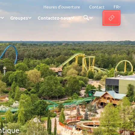
Heures d'ouverture
Contact
FR
r
Groupes
Contactez-nous
ntique