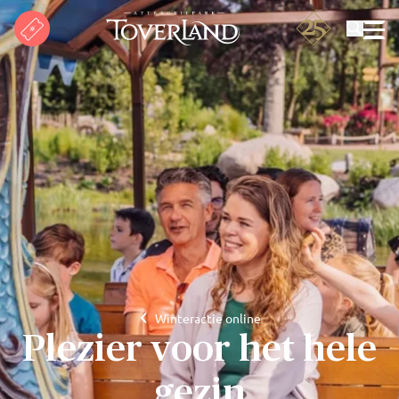
Zoeken
Winteractie online
Plezier voor het hele
gezin