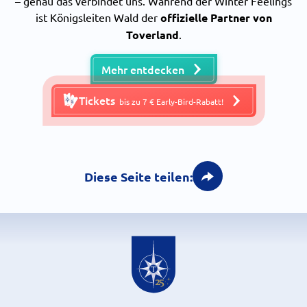
– genau das verbindet uns. Während der Winter Feelings
ist Königsleiten Wald der
offizielle Partner von
Toverland
.
Mehr entdecken
Tickets
bis zu 7 € Early-Bird-Rabatt!
Diese Seite teilen: