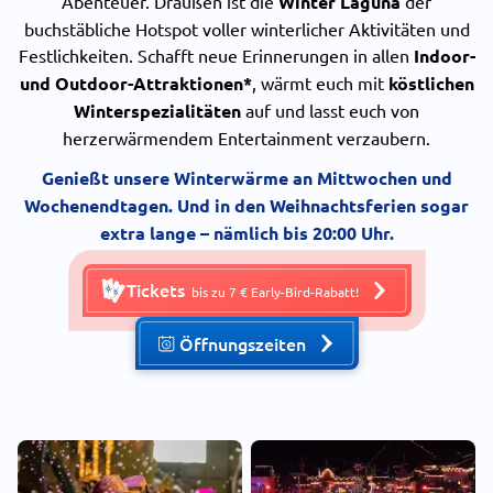
Abenteuer. Draußen ist die
Winter Laguna
der
buchstäbliche Hotspot voller winterlicher Aktivitäten und
Festlichkeiten. Schafft neue Erinnerungen in allen
Indoor-
und Outdoor-Attraktionen*
, wärmt euch mit
köstlichen
Winterspezialitäten
auf und lasst euch von
herzerwärmendem Entertainment verzaubern.
Genießt unsere Winterwärme an Mittwochen und
Wochenendtagen. Und in den Weihnachtsferien sogar
extra lange – nämlich bis 20:00 Uhr.
Tickets
bis zu 7 € Early-Bird-Rabatt!
Öffnungszeiten