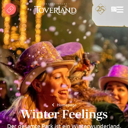
Suchen
Homepage
Winter Feelings
Der gesamte Park ist ein Winterwunderland.