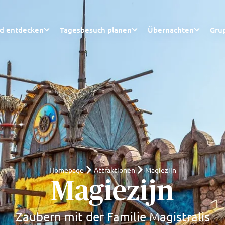
nd entdecken
Tagesbesuch planen
Übernachten
Gru
Homepage
Attraktionen
Magiezijn
Magiezijn
Zaubern mit der Familie Magistralis