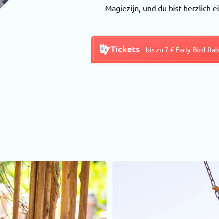
Magiezijn, und du bist herzlich e
Tickets
bis zu 7 € Early-Bird-Rab