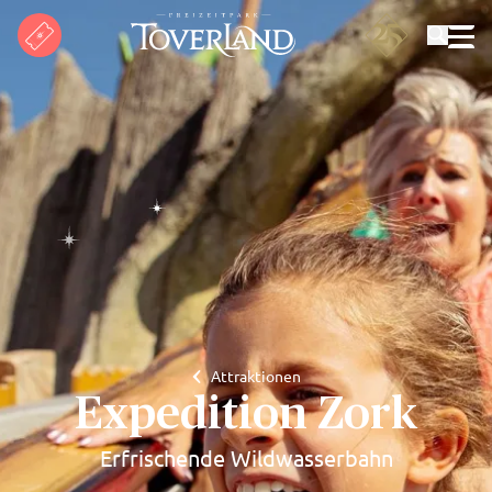
Suchen
Attraktionen
Expedition Zork
Erfrischende Wildwasserbahn