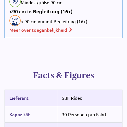
90
Mindestgröße 90 cm
cm
<90 cm in Begleitung (16+)
0
-
90
< 90 cm nur mit Begleitung (16+)
Meer over toegankelijkheid
Facts & Figures
Lieferant
SBF Rides
Kapazität
30 Personen pro Fahrt