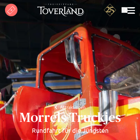
Suchen
Attraktionen
Morrels Truckjes
Rundfahrt für die Jüngsten