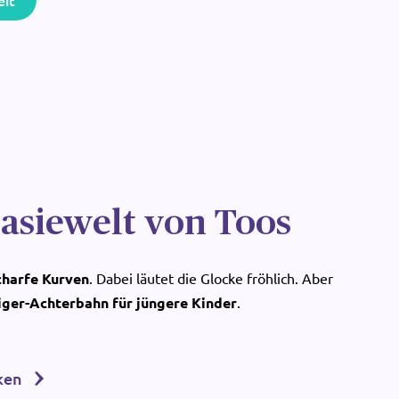
eit
tasiewelt von Toos
charfe Kurven
. Dabei läutet die Glocke fröhlich. Aber
iger-Achterbahn für jüngere Kinder
.
ken