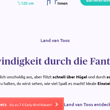
Barrierefreih
120 cm
Innen
Land van Toos
indigkeit durch die Fan
ich unschuldig aus, aber flitzt
schnell über Hügel
und durch
s
 zu halten, du wirst sehen, wie viel Spaß es macht! Ideale
Einste
kets
Land van Toos entdec
bis zu 7 € Early-Bird-Rabatt!