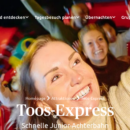
nd entdecken
Tagesbesuch planen
Übernachten
Gru
Homepage
Attraktionen
Toos-Express
Toos-Express
Schnelle Junior-Achterbahn