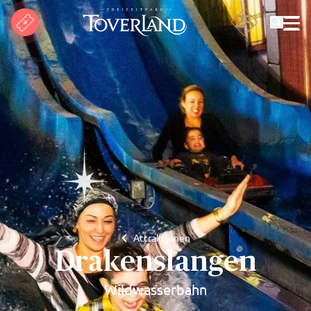
Suchen
Attraktionen
Drakenslangen
Wildwasserbahn