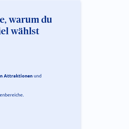
de, warum du
iel wählst
n Attraktionen
und
nenbereiche.