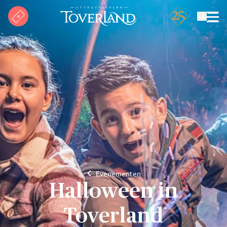
Zoeken
Evenementen
Halloween in
Toverland