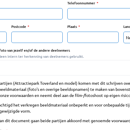
Telefoonnummer
Postcode
Plaats
Lan
 foto van jezelf en/of de andere deelnemers
leen intern ter herkenning van deelnemers gebruikt.
ijen (Attractiepark Toverland en model) komen met dit schrijven ove
eeldmateriaal (foto's en overige beeldopnamen) te maken van boven
onze voorwaarden en neemt deel aan de film-/fotoshoot op eigen risico
achtigd het verkregen beeldmateriaal onbeperkt en voor onbepaalde tijd
 gewijzigde vorm.
n dit document gaan beide partijen akkoord met genoemde voorwaarden