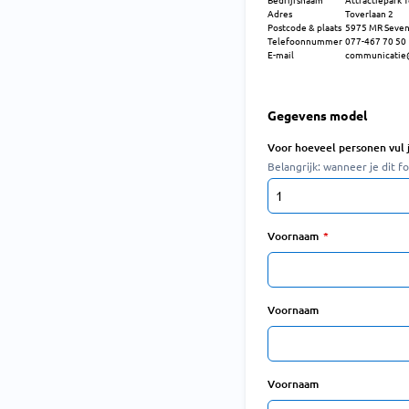
Adres
Toverlaan 2
Postcode & plaats
5975 MR Seve
Telefoonnummer
077-467 70 50
E-mail
communicatie@
Gegevens model
Voor hoeveel personen vul j
Belangrijk: wanneer je dit f
Voornaam
Voornaam
Voornaam