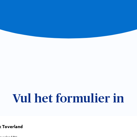
Vul het formulier in
k Toverland
overland B.V.