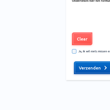
Onderteken hier het formul
Clear
Ja, ik wil niets missen
Verzenden