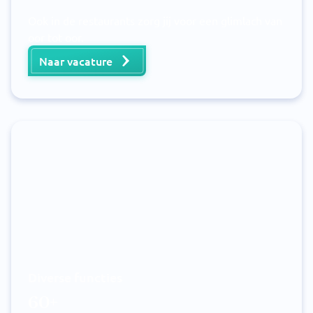
Ook in de restaurants zorg jij voor een glimlach van
oor tot oor.
Naar vacature
Diverse functies
60+