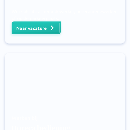
Werk als attractiemedewerker, horecamedewerker
of op de parkeerplaats.
Naar vacature
Werken bij
Horeca bediening