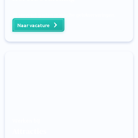
Jij serveert gasten magische gelukservaringen.
Naar vacature
Werken bij
Attracties