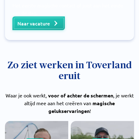
Het eerste magische contact of juist aan het einde
van de dag.
Naar vacature
Zo ziet werken in Toverland
eruit
Waar je ook werkt,
voor of achter de schermen
, je werkt
altijd mee aan het creëren van
magische
gelukservaringen
!