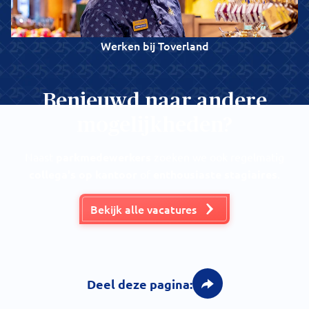
Werken bij Toverland
Benieuwd naar andere
mogelijkheden?
Naast
parkmedewerkers
zoeken we ook regelmatig
collega's op kantoor
of
enthousiaste stagiaires
.
Bekijk alle vacatures
Deel deze pagina: