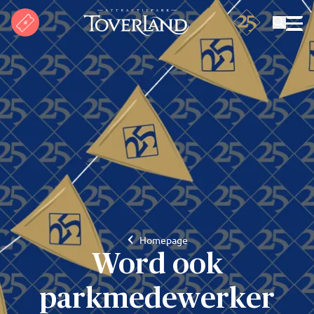
Zoeken
Homepage
Word ook
parkmedewerker