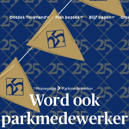
Ontdek Toverland
Plan bezoek
Blijf slapen
Gro
Homepage
Parkmedewerker
Word ook
parkmedewerker