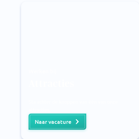
Werken bij
Attracties
Sta achter de knoppen van één van onze
attracties.
Naar vacature