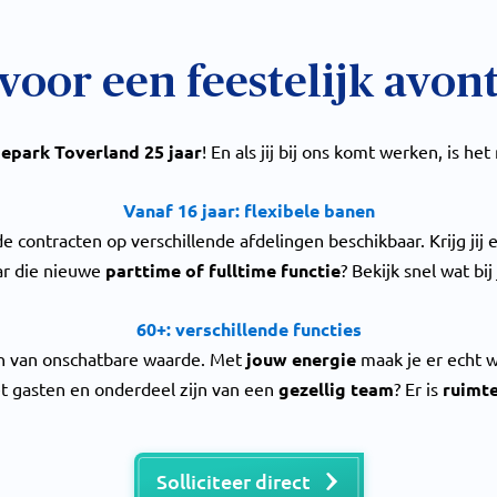
 voor een feestelijk avon
iepark Toverland 25 jaar
! En als jij bij ons komt werken, is het
Vanaf 16 jaar: flexibele banen
e contracten op verschillende afdelingen beschikbaar. Krijg jij
ar die nieuwe
parttime of fulltime functie
? Bekijk snel wat bij
60+: verschillende functies
jn van onschatbare waarde. Met
jouw energie
maak je er echt w
t gasten en onderdeel zijn van een
gezellig team
? Er is
ruimte
Solliciteer direct