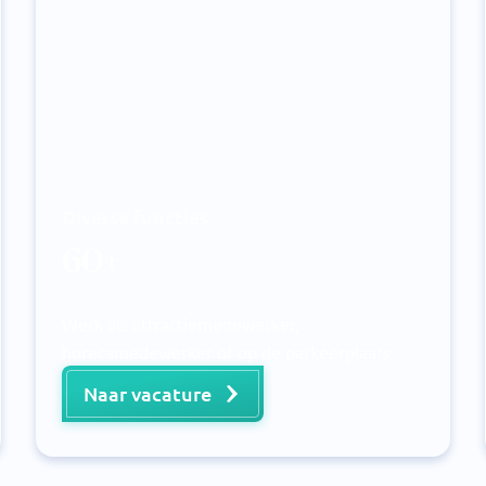
Diverse functies
60+
Werk als attractiemedewerker,
horecamedewerker of op de parkeerplaats.
Naar vacature