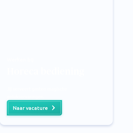
Werken bij
Horeca bediening
Jij serveert gasten magische
gelukservaringen.
Naar vacature