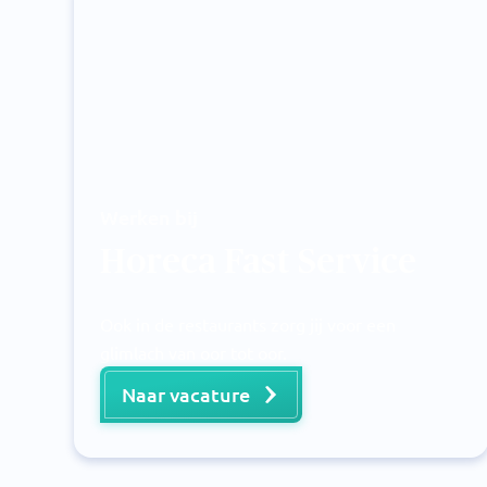
Werken bij
Horeca Fast Service
Ook in de restaurants zorg jij voor een
glimlach van oor tot oor.
Naar vacature