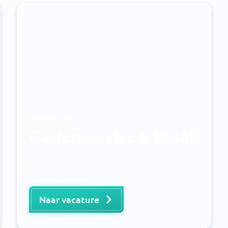
Werken bij
Gastenservice & Retail
Het eerste magische contact of juist aan het
einde van de dag.
Naar vacature