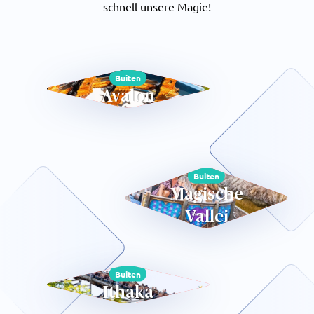
schnell unsere Magie!
Buiten
Avalon
Buiten
Magische
Vallei
Buiten
Ithaka