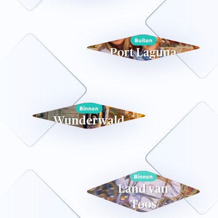
Buiten
Port Laguna
Binnen
Wunderwald
Binnen
Land van
Toos