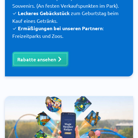
Souvenirs. (An festen Verkaufspunkten im Park).
✓
Leckeres Gebäckstück
zum Geburtstag beim
Kauf eines Getränks.
✓
Ermäßigungen bei unseren Partnern
:
Freizeitparks und Zoos.
Rabatte ansehen