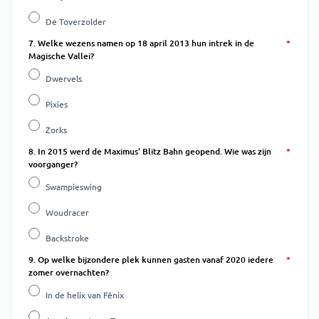
De Toverzolder
7. Welke wezens namen op 18 april 2013 hun intrek in de
Magische Vallei?
Dwervels
Pixies
Zorks
8. In 2015 werd de Maximus' Blitz Bahn geopend. Wie was zijn
voorganger?
Swampieswing
Woudracer
Backstroke
9. Op welke bijzondere plek kunnen gasten vanaf 2020 iedere
zomer overnachten?
In de helix van Fēnix