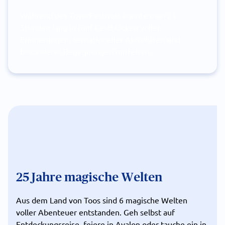
Während des ToverFestivals konnte man 25
Stunden lang in fünf Festblöcken voller
Erinnerungen, sensationeller Aktivitäten und
besonderer Begegnungen mitfeiern.
25 Jahre magische Welten
Aus dem Land von Toos sind 6 magische Welten
voller Abenteuer entstanden. Geh selbst auf
Entdeckungsreise, feiere in Avalon oder tauche ein in