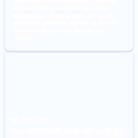
Circus Staunen auf die Gesichter von Tausenden
von Gästen! Vor 25 Jahren war Hans Teil der
Eröffnung, und nun war er wieder da – für eine
spektakuläre Show voller Illusionen, Effekte und
fingerflinker Tricks. Hast du die Show auch
gesehen?
27. & 28. Juni
ToverFestival: 25 Hours of Magic