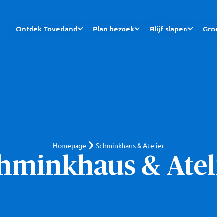
Ontdek Toverland
Plan bezoek
Blijf slapen
Gro
Homepage
Schminkhaus & Atelier
hminkhaus & Atel