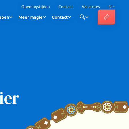
Openingstijden
Contact
Vacatures
NL
epen
Meer magie
Contact
ier