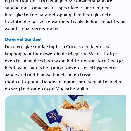
Bij Het Houten Paard vind je deze onweerstaanbare
sundae met romig softijs, speculoos crunch en een
heerlijke toffee-karameltopping. Een heerlijk zoete
traktatie die net zo sensationeel is als de houten achtbaan
waar hij naar vernoemd is.
Dwervel Sundae
Deze vrolijke sundae bij Toco Coco is een kleurrijke
knipoog naar themawereld de Magische Vallei. Trek je
even terug in de schaduw die het terras van Toco Coco je
biedt, want hier is het prima toeven. Je softijsje wordt
aangevuld met blauwe hagelslag en frisse
roodfruittopping. De ideale manier om even af te koelen
en weg te dromen in de Magische Vallei.