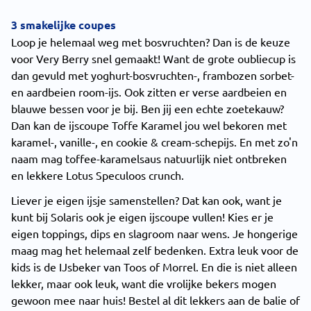
3 smakelijke coupes
Loop je helemaal weg met bosvruchten? Dan is de keuze
voor Very Berry snel gemaakt! Want de grote oubliecup is
dan gevuld met yoghurt-bosvruchten-, frambozen sorbet-
en aardbeien room-ijs. Ook zitten er verse aardbeien en
blauwe bessen voor je bij. Ben jij een echte zoetekauw?
Dan kan de ijscoupe Toffe Karamel jou wel bekoren met
karamel-, vanille-, en cookie & cream-schepijs. En met zo'n
naam mag toffee-karamelsaus natuurlijk niet ontbreken
en lekkere Lotus Speculoos crunch.
Liever je eigen ijsje samenstellen? Dat kan ook, want je
kunt bij Solaris ook je eigen ijscoupe vullen! Kies er je
eigen toppings, dips en slagroom naar wens. Je hongerige
maag mag het helemaal zelf bedenken. Extra leuk voor de
kids is de IJsbeker van Toos of Morrel. En die is niet alleen
lekker, maar ook leuk, want die vrolijke bekers mogen
gewoon mee naar huis! Bestel al dit lekkers aan de balie of